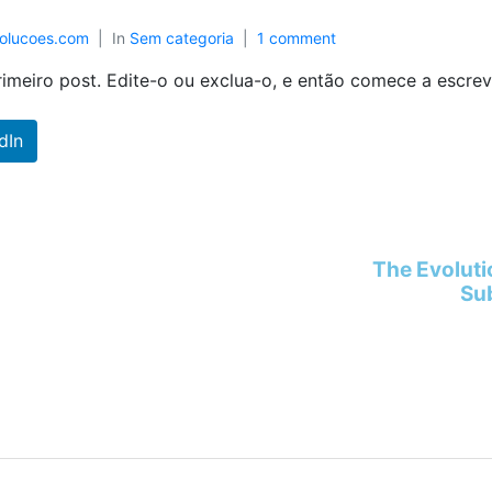
solucoes.com
In
Sem categoria
1 comment
imeiro post. Edite-o ou exclua-o, e então comece a escrev
dIn
The Evoluti
Su