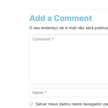
Add a Comment
O seu endereço de e-mail não será publica
C
o
m
m
e
n
t
*
N
a
m
Salvar meus dados neste navegador pa