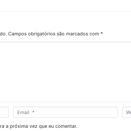
do.
Campos obrigatórios são marcados com
*
E
W
m
e
a
b
ra a próxima vez que eu comentar.