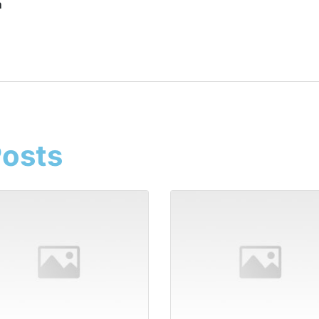
m
osts