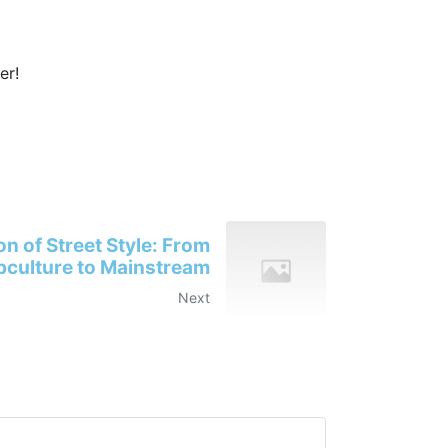
er!
on of Street Style: From
bculture to Mainstream
Next